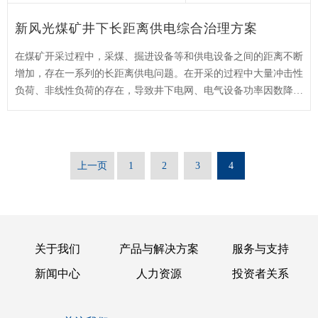
新风光煤矿井下长距离供电综合治理方案
在煤矿开采过程中，采煤、掘进设备等和供电设备之间的距离不断
增加，存在一系列的长距离供电问题。在开采的过程中大量冲击性
负荷、非线性负荷的存在，导致井下电网、电气设备功率因数降
低、线路末端电压低、电压波动、电压和电流波形畸变等一系列的
电能质量问题，不仅仅导致大型设备启动困难甚至频繁烧毁、运行
期间频繁跳闸，还会降低开采设备的绝缘性，容易导致用电方面的
安全事故，严重影响煤矿开采的安全性和效率。同时，长距离电力
上一页
1
2
3
4
传输使得矿井送配电线损大，大大增加了电力的使用量和损耗量，
给相关的煤矿企业带来很大的经济损失。 为了减少煤矿企业的经
济损失、加强煤矿井下用电的安全性、减少煤矿井下用电安全事故
的产生、减少线路和感性设备的功率损耗，达到充分实现节约能
源、降低消耗的目的，我们提出了煤矿井下长距离供电综合治理方
关于我们
产品与解决方案
服务与支持
案。
新闻中心
人力资源
投资者关系