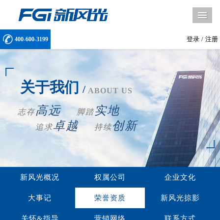
导
登录
/
注册
400-600-3199
关于我们
/
ABOUT US
高远
实地
志存
脚踏
卓越
创新
追求
持续
新风光概况
权属公司
企业文化
大事记
荣誉资质
新风光掠影
关怀&指导
营销网络
联系方式