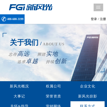
导
登录
/
注册
400-600-3199
关于我们
/
ABOUT US
高远
实地
志存
脚踏
卓越
创新
追求
持续
新风光概况
权属公司
企业文化
大事记
荣誉资质
新风光掠影
关怀&指导
营销网络
联系方式