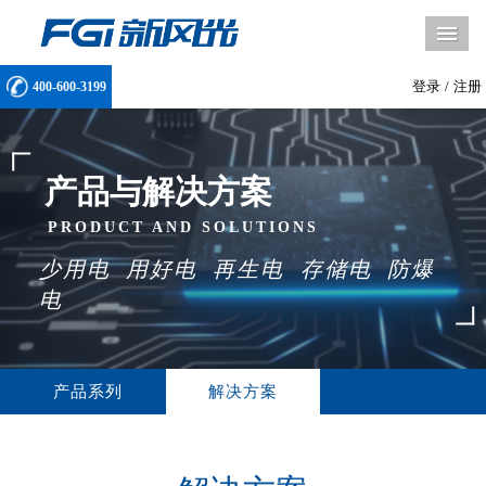
导
登录
/
注册
400-600-3199
产品与解决方案
PRODUCT AND SOLUTIONS
少用
电
用好
电
再生电
存储
电 防爆
电
产品系列
解决方案