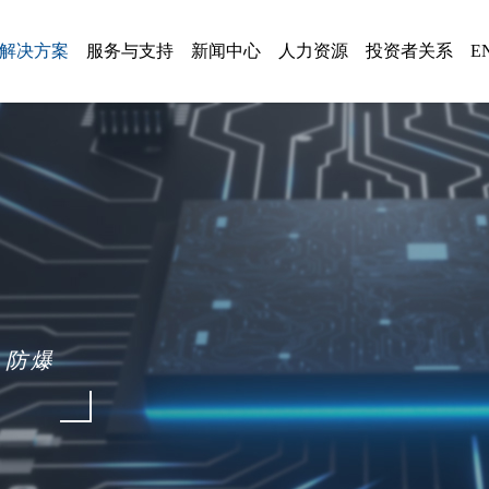
解决方案
服务与支持
新闻中心
人力资源
投资者关系
E
系列
服务与品质
公司新闻
防爆电气
信息披露
人才理念
服务
方案
解疑答惑
通知公告
低压智慧储能系统
智慧储能
招聘岗位
品质
回访热线
媒体报道
高压级联智慧储能系统
复合储能
2021-至今
招标公告
轨道交通节能
电机驱动与控制
2015-2020 发展
资质荣誉
展会会议
电机驱动与控制
电能质量治理
 防爆
2004-2014 成长
SVG产品
厂区风景
电能质量治理
轨道交通节能
1993-2003 积累
轨道交通
生产设备
领导关怀
港口电气
防爆电气