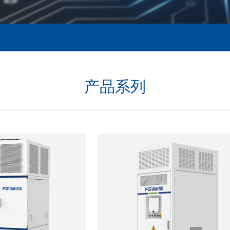
1970-1992 起源
高压变频器
实验设备
专家指导
高端电源
其他应用
储能产品
员工风采
案例视频
制定国家/行业标准
海外应用案例
产品系列
港口电气