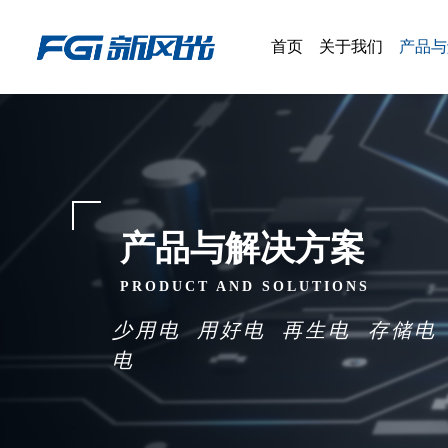
首页
关于我们
产品与
新风光概况
产品
权属公司
解决
企业文化
产品与解决方案
大事记
PRODUCT AND SOLUTIONS
荣誉资质
少用
电
用好
电
再生电
存储
电
电
新风光掠影
关怀&指导