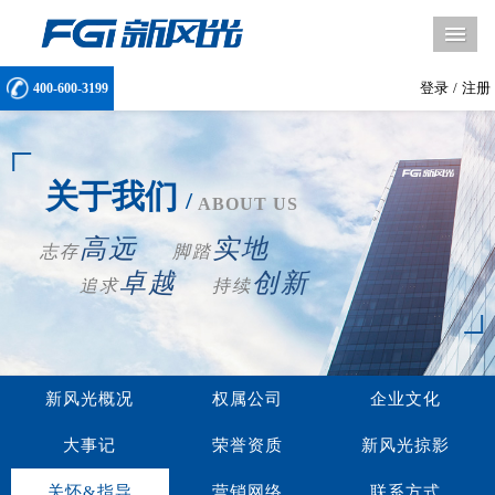
导
登录
/
注册
400-600-3199
关于我们
/
ABOUT US
高远
实地
志存
脚踏
卓越
创新
追求
持续
新风光概况
权属公司
企业文化
大事记
荣誉资质
新风光掠影
关怀&指导
营销网络
联系方式