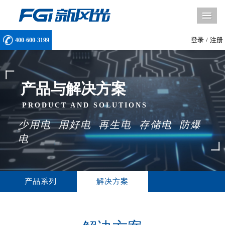
导
登录
/
注册
400-600-3199
产品与解决方案
PRODUCT AND SOLUTIONS
少用
电
用好
电
再生电
存储
电 防爆
电
产品系列
解决方案