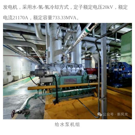
发电机，采用水-氢-氢冷却方式，定子额定电压20kV，额定
电流21170A，额定容量733.33MVA。
给水泵机组