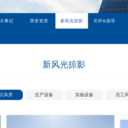
1970-1992 起源
高压变频器
实验设备
专家指导
高端电源
其他应用
储能产品
员工风采
大事记
荣誉资质
新风光掠影
关怀&指导
案例视频
制定国家/行业标准
海外应用案例
港口电气
新风光掠影
区风景
生产设备
实验设备
员工
会员咨询