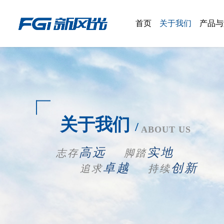
首页
关于我们
产品与
新风光概况
产品
权属公司
解决
企业文化
关于我们
/
ABOUT US
大事记
高远
实地
志存
脚踏
荣誉资质
卓越
创新
追求
持续
新风光掠影
关怀&指导