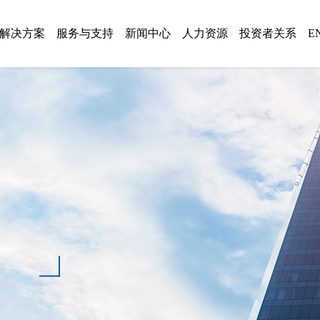
解决方案
服务与支持
新闻中心
人力资源
投资者关系
E
系列
服务与品质
公司新闻
防爆电气
信息披露
人才理念
服务
方案
解疑答惑
通知公告
低压智慧储能系统
智慧储能
招聘岗位
品质
回访热线
媒体报道
高压级联智慧储能系统
复合储能
2021-至今
招标公告
轨道交通节能
电机驱动与控制
2015-2020 发展
资质荣誉
展会会议
电机驱动与控制
电能质量治理
2004-2014 成长
SVG产品
厂区风景
电能质量治理
轨道交通节能
1993-2003 积累
轨道交通
生产设备
领导关怀
港口电气
防爆电气