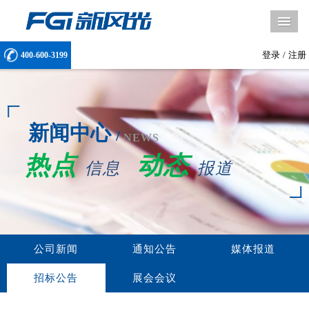
导
登录
/
注册
400-600-3199
新闻中心
/
NEWS
热点
动态
信息
报道
公司新闻
通知公告
媒体报道
招标公告
展会会议