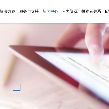
解决方案
服务与支持
新闻中心
人力资源
投资者关系
E
系列
服务与品质
公司新闻
防爆电气
信息披露
人才理念
服务
方案
解疑答惑
通知公告
低压智慧储能系统
智慧储能
招聘岗位
品质
回访热线
媒体报道
高压级联智慧储能系统
复合储能
2021-至今
招标公告
轨道交通节能
电机驱动与控制
2015-2020 发展
资质荣誉
展会会议
电机驱动与控制
电能质量治理
2004-2014 成长
SVG产品
厂区风景
电能质量治理
轨道交通节能
1993-2003 积累
轨道交通
生产设备
领导关怀
港口电气
防爆电气