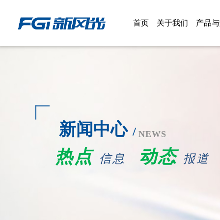
首页
关于我们
产品与
新风光概况
产品
权属公司
解决
企业文化
新闻中心
大事记
/
NEWS
热点
动态
荣誉资质
信息
报道
新风光掠影
关怀&指导