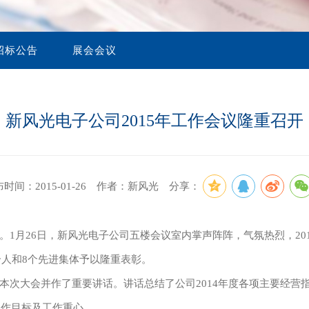
1970-1992 起源
高压变频器
实验设备
专家指导
高端电源
其他应用
储能产品
员工风采
招标公告
展会会议
案例视频
制定国家/行业标准
海外应用案例
新风光电子公司2015年工作会议隆重召开
港口电气
时间：2015-01-26 作者：新风光
分享：
月26日，新风光电子公司五楼会议室内掌声阵阵，气氛热烈，20
个人和8个先进集体予以隆重表彰。
会员咨询
大会并作了重要讲话。讲话总结了公司2014年度各项主要经营
工作目标及工作重心。