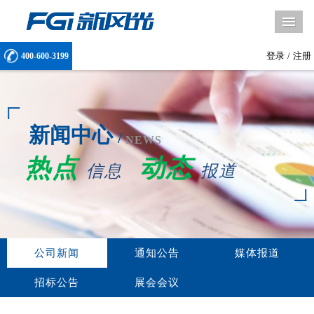
导
登录
/
注册
400-600-3199
新闻中心
/
NEWS
热点
动态
信息
报道
公司新闻
通知公告
媒体报道
招标公告
展会会议