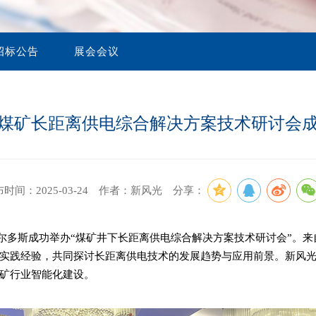
1970-1992 起源
高压变频器
实验设备
专家指导
高端电源
其他应用
储能产品
员工风采
招标公告
展会会议
案例视频
制定国家/行业标准
海外应用案例
煤矿长距离供电综合解决方案技术研讨会
港口电气
时间：2025-03-24 作者：新风光
分享：
在鄂尔多斯成功举办“煤矿井下长距离供电综合解决方案技术研讨会”
实践经验，共同探讨长距离供电技术的发展趋势与应用前景。新风
矿行业智能化建设。