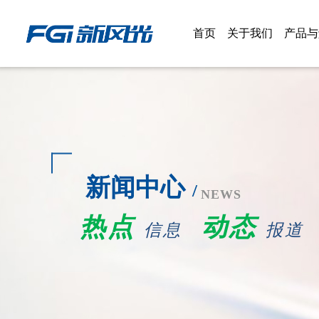
首页
关于我们
产品与
新风光概况
产品
权属公司
解决
企业文化
新闻中心
大事记
/
NEWS
热点
动态
荣誉资质
信息
报道
新风光掠影
关怀&指导