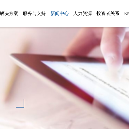
解决方案
服务与支持
新闻中心
人力资源
投资者关系
E
系列
服务与品质
公司新闻
防爆电气
信息披露
人才理念
服务
方案
解疑答惑
通知公告
低压智慧储能系统
智慧储能
招聘岗位
品质
回访热线
媒体报道
高压级联智慧储能系统
复合储能
2021-至今
招标公告
轨道交通节能
电机驱动与控制
2015-2020 发展
资质荣誉
展会会议
电机驱动与控制
电能质量治理
2004-2014 成长
SVG产品
厂区风景
电能质量治理
轨道交通节能
1993-2003 积累
轨道交通
生产设备
领导关怀
港口电气
防爆电气