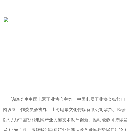
该峰会由中国电器工业协会主办、中国电器工业协会智能电
网设备工作委员会协办、上海电励文化传媒有限公司承办。峰会
以“助力中国智能电网产业关键技术改革创新、推动能源可持续发
展！”为主题，围绕智能电网行业最新技术及发展趋势展开讨论！