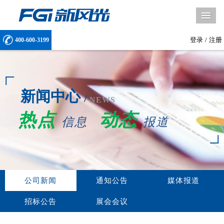
导
登录
/
注册
400-600-3199
新闻中心
/
NEWS
热点
动态
信息
报道
公司新闻
通知公告
媒体报道
招标公告
展会会议