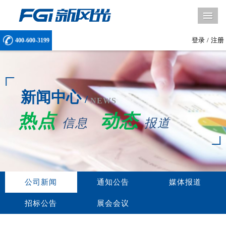
导
登录
/
注册
400-600-3199
新闻中心
/
NEWS
热点
动态
信息
报道
公司新闻
通知公告
媒体报道
招标公告
展会会议